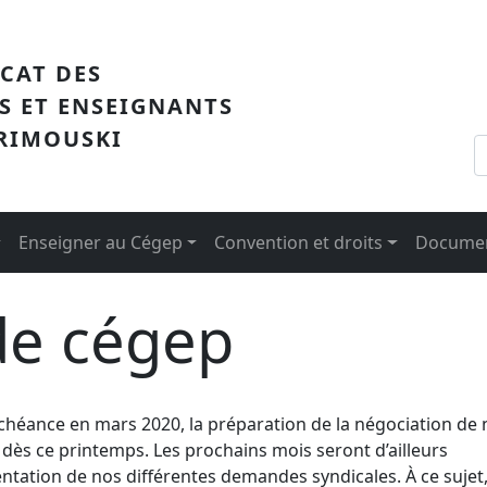
me
ICAT DES
S ET ENSEIGNANTS
 RIMOUSKI
Enseigner au Cégep
Convention et droits
Documen
de cégep
échéance en mars 2020, la préparation de la négociation de 
dès ce printemps. Les prochains mois seront d’ailleurs
mentation de nos différentes demandes syndicales. À ce sujet