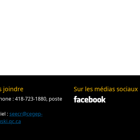
 joindre
Sur les médias sociaux
hone : 418-723-1880, poste
iel :
seecr@cegep-
ski.qc.ca