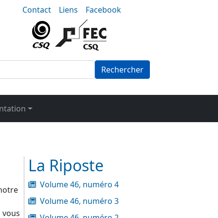
nu-secondaire
Contact
Liens
Facebook
Rechercher
tation
La Riposte
Volume 46, numéro 4
notre
Volume 46, numéro 3
, vous
Volume 46, numéro 2