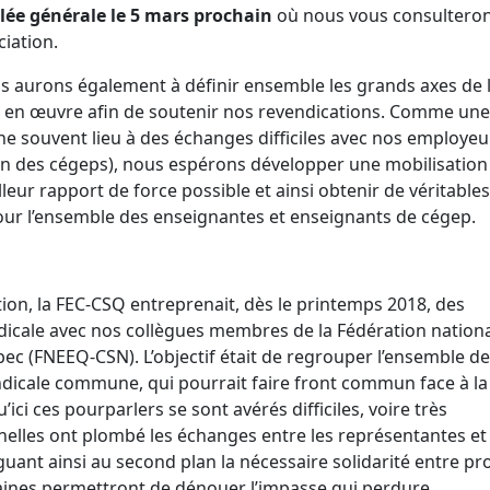
ée générale le 5 mars prochain
où nous vous consulteron
ciation.
s aurons également à définir ensemble les grands axes de 
 en œuvre afin de soutenir nos revendications. Comme une
e souvent lieu à des échanges difficiles avec nos employeur
n des cégeps), nous espérons développer une mobilisation
lleur rapport de force possible et ainsi obtenir de véritables
pour l’ensemble des enseignantes et enseignants de cégep.
tion, la FEC-CSQ entreprenait, dès le printemps 2018, des
ndicale avec nos collègues membres de la Fédération nation
c (FNEEQ-CSN). L’objectif était de regrouper l’ensemble d
ndicale commune, qui pourrait faire front commun face à la
ci ces pourparlers se sont avérés difficiles, voire très
elles ont plombé les échanges entre les représentantes et
uant ainsi au second plan la nécessaire solidarité entre pr
ines permettront de dénouer l’impasse qui perdure.