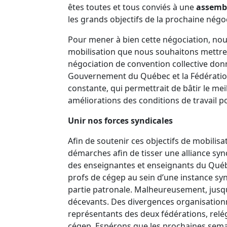
êtes toutes et tous conviés à une
assembl
les grands objectifs de la prochaine négo
Pour mener à bien cette négociation, nou
mobilisation que nous souhaitons mettre
négociation de convention collective donn
Gouvernement du Québec et la Fédératio
constante, qui permettrait de bâtir le mei
améliorations des conditions de travail 
Unir nos forces syndicales
Afin de soutenir ces objectifs de mobilisa
démarches afin de tisser une alliance sy
des enseignantes et enseignants du Québe
profs de cégep au sein d’une instance sy
partie patronale. Malheureusement, jusqu’i
décevants. Des divergences organisationn
représentants des deux fédérations, relég
cégep. Espérons que les prochaines sema