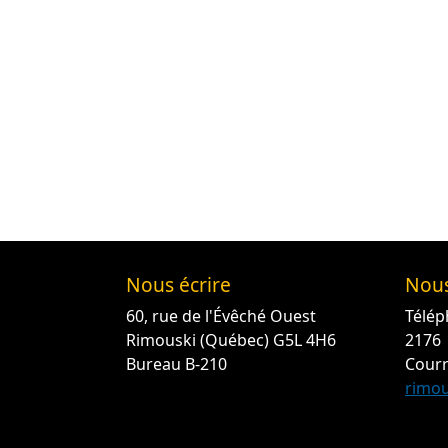
Nous écrire
Nous
60, rue de l'Évêché Ouest
Télép
Rimouski (Québec) G5L 4H6
2176
Bureau B-210
Courr
rimou