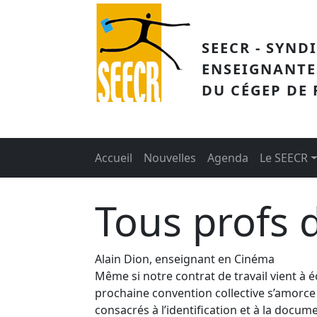
Aller au contenu principal
SEECR - SYND
ENSEIGNANTE
DU CÉGEP DE
Main menu
Accueil
Nouvelles
Agenda
Le SEECR
Tous profs 
Alain Dion, enseignant en Cinéma
Même si notre contrat de travail vient à 
prochaine convention collective s’amorce 
consacrés à l’identification et à la docu