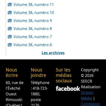
Volume 38, numéro 11
Volume 38, numéro 10
Volume 38, numéro 9
Volume 38, numéro 8
Volume 38, numéro 7
Volume 38, numéro 6
Les archives
Nous
Nous
Sur les
Copyright
écrire
joindre
médias
© 2026
sociaux
SEECR
60, rue de
Téléphone
Réalisation
l'Évêché
: 418-723-
Orizon
Ouest
1880,
Média
|
Rimouski
poste
Connexion
(Québec)
2176