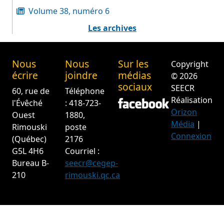
Volume 38, numéro 6
Les archives
Nous
Nous
Sur les
Copyright
écrire
joindre
médias
© 2026
sociaux
SEECR
60, rue de
Téléphone
Réalisation
l'Évêché
: 418-723-
Orizon
Ouest
1880,
Média
|
Rimouski
poste
Connexion
(Québec)
2176
G5L 4H6
Courriel :
Bureau B-
seecr@cegep-
210
rimouski.qc.ca