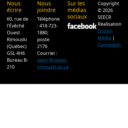
Nous
Nous
Sur les
Copyright
écrire
joindre
médias
© 2026
sociaux
SEECR
60, rue de
Téléphone
Réalisation
l'Évêché
: 418-723-
Orizon
Ouest
1880,
Média
|
Rimouski
poste
Connexion
(Québec)
2176
G5L 4H6
Courriel :
Bureau B-
seecr@cegep-
210
rimouski.qc.ca