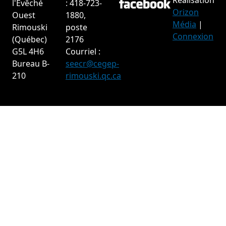
Réalisation
l'Évêché
: 418-723-
Orizon
Ouest
1880,
Média
|
Rimouski
poste
Connexion
(Québec)
2176
G5L 4H6
Courriel :
Bureau B-
seecr@cegep-
210
rimouski.qc.ca