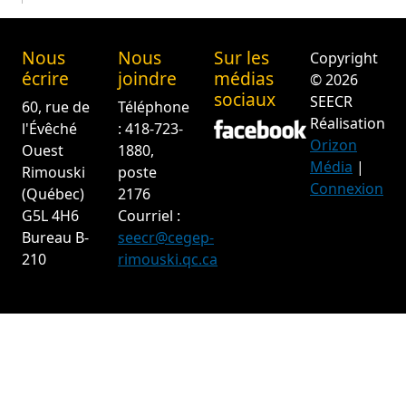
Nous
Nous
Sur les
Copyright
écrire
joindre
médias
© 2026
sociaux
SEECR
60, rue de
Téléphone
Réalisation
l'Évêché
: 418-723-
Orizon
Ouest
1880,
Média
|
Rimouski
poste
Connexion
(Québec)
2176
G5L 4H6
Courriel :
Bureau B-
seecr@cegep-
210
rimouski.qc.ca