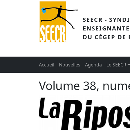
Aller au contenu principal
SEECR - SYND
ENSEIGNANTE
DU CÉGEP DE
Main menu
Accueil
Nouvelles
Agenda
Le SEECR
Volume 38, num