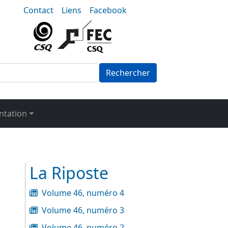
nu-secondaire
Contact
Liens
Facebook
Rechercher
tation
r
La Riposte
Volume 46, numéro 4
Volume 46, numéro 3
Volume 46, numéro 2