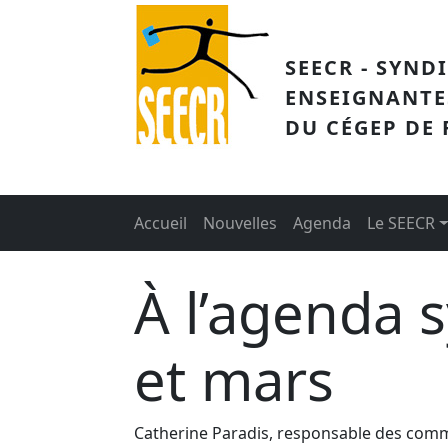
Aller au contenu principal
SEECR - SYND
ENSEIGNANTE
DU CÉGEP DE
Main menu
Accueil
Nouvelles
Agenda
Le SEECR
À l’agenda s
et mars
Catherine Paradis, responsable des comm