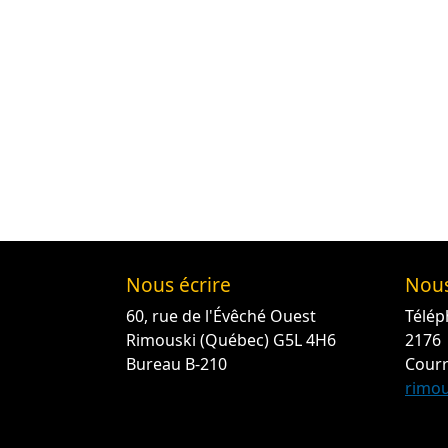
Nous écrire
Nous
60, rue de l'Évêché Ouest
Télép
Rimouski (Québec) G5L 4H6
2176
Bureau B-210
Courr
rimou