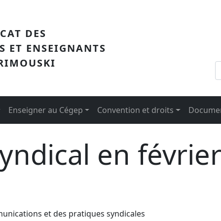
me
ICAT DES
S ET ENSEIGNANTS
 RIMOUSKI
Enseigner au Cégep
Convention et droits
Documen
yndical en févrie
unications et des pratiques syndicales