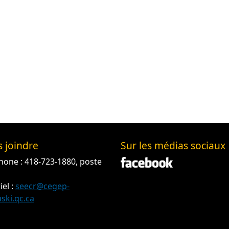
 joindre
Sur les médias sociaux
hone : 418-723-1880, poste
iel :
seecr@cegep-
ski.qc.ca