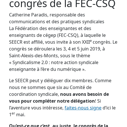
congrès de la FEC-CSQ
Catherine Paradis, responsable des
communications et des pratiques syndicales
La Fédération des enseignantes et des
enseignants de cégep (FEC-CSQ), à laquelle le
e
SEECR est affilié, vous invite à son XXII
congrès. Le
congrès se déroulera les 3, 4 et 5 juin 2019, à
Saint-Alexis-des-Monts, sous le thème
« Syndicalisme 2.0 : notre action syndicale
enseignante à l’ère du numérique ».
Le SEECR peut y déléguer dix membres. Comme
nous ne sommes que six au Comité de
coordination syndicale,
nous avons besoin de
vous pour compléter notre délégation
! Si
l’aventure vous intéresse,
faites-nous signe
d’ici le
er
1
mai.
Qu’est-ce que c’est, au juste, le congrès de la