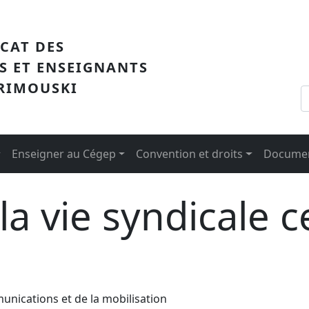
me
ICAT DES
S ET ENSEIGNANTS
 RIMOUSKI
Enseigner au Cégep
Convention et droits
Documen
 la vie syndicale c
nications et de la mobilisation