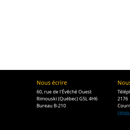
Nous écrire
Nous
60, rue de l'Évêché Ouest
Télép
Rimouski (Québec) G5L 4H6
2176
Bureau B-210
Courr
rimou