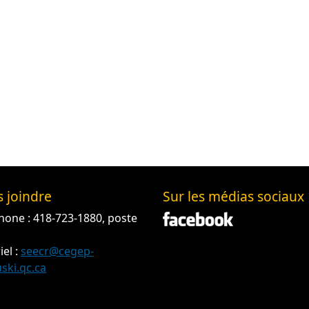
 joindre
Sur les médias sociaux
hone : 418-723-1880, poste
iel :
seecr@cegep-
ski.qc.ca