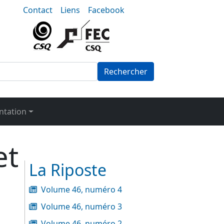
nu-secondaire
Contact
Liens
Facebook
Rechercher
tation
et
La Riposte
Volume 46, numéro 4
Volume 46, numéro 3
Volume 46, numéro 2