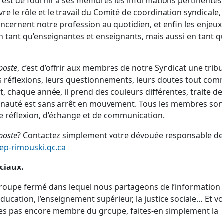
l est de fournir à ses membres les informations pertinentes
e le rôle et le travail du Comité de coordination syndicale,
oncernent notre profession au quotidien, et enfin les enjeux
n tant qu’enseignantes et enseignants, mais aussi en tant 
poste
, c’est d’offrir aux membres de notre Syndicat une trib
rs réflexions, leurs questionnements, leurs doutes tout co
et, chaque année, il prend des couleurs différentes, traite de
nauté est sans arrêt en mouvement. Tous les membres son
e réflexion, d’échange et de communication.
poste
? Contactez simplement votre dévouée responsable d
ep-rimouski.qc.ca
ociaux.
 groupe fermé dans lequel nous partageons de l’information
’éducation, l’enseignement supérieur, la justice sociale… Et v
êtes pas encore membre du groupe, faites-en simplement la