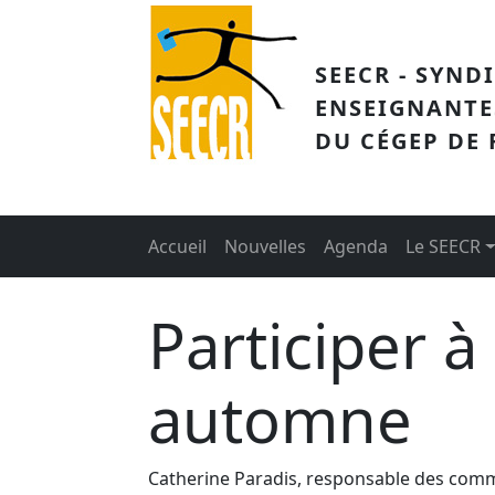
Aller au contenu principal
SEECR - SYND
ENSEIGNANTE
DU CÉGEP DE
Main menu
Accueil
Nouvelles
Agenda
Le SEECR
Participer à
automne
Catherine Paradis, responsable des commu