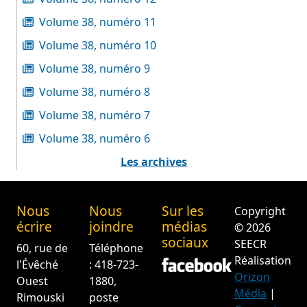
Volume 38, numéro 11
Volume 38, numéro 10
Volume 38, numéro 9
Volume 38, numéro 8
Volume 38, numéro 7
Volume 38, numéro 6
Les archives
Nous
Nous
Sur les
Copyright
écrire
joindre
médias
© 2026
sociaux
SEECR
60, rue de
Téléphone
Réalisation
l'Évêché
: 418-723-
Orizon
Ouest
1880,
Média
|
Rimouski
poste