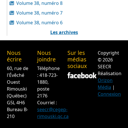
Volume 38, numéro 8
Volume 38, numéro 7
Volume 38, numéro 6
Les archives
Nous
Nous
Sur les
Copyright
écrire
joindre
médias
© 2026
sociaux
SEECR
60, rue de
Téléphone
Réalisation
l'Évêché
: 418-723-
Orizon
Ouest
1880,
Média
|
Rimouski
poste
Connexion
(Québec)
2176
G5L 4H6
Courriel :
Bureau B-
seecr@cegep-
210
rimouski.qc.ca