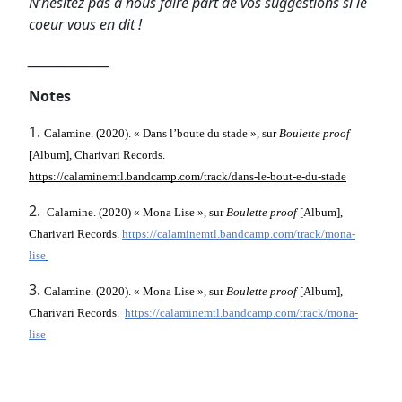
N’hésitez pas à nous faire part de vos suggestions si le
coeur vous en dit !
_______________
Notes
1.
Calamine. (2020). « Dans l’boute du stade », sur 
Boulette proof 
[Album], Charivari Records. 
https://calaminemtl.bandcamp.com/track/dans-le-bout-e-du-stade
2.
 Calamine. (2020) « Mona Lise », sur 
Boulette proof 
[Album], 
Charivari Records. 
https://calaminemtl.bandcamp.com/track/mona-
lise
3.
Calamine. (2020). « Mona Lise », sur 
Boulette proof 
[Album], 
Charivari Records.  
https://calaminemtl.bandcamp.com/track/mona-
lise