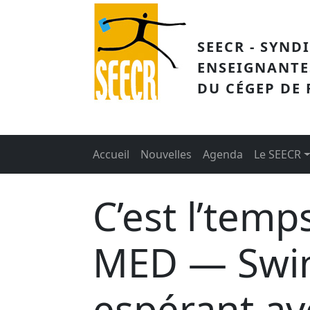
Aller au contenu principal
SEECR - SYND
ENSEIGNANTE
DU CÉGEP DE
Main menu
Accueil
Nouvelles
Agenda
Le SEECR
C’est l’tem
MED — Swin
espérant av