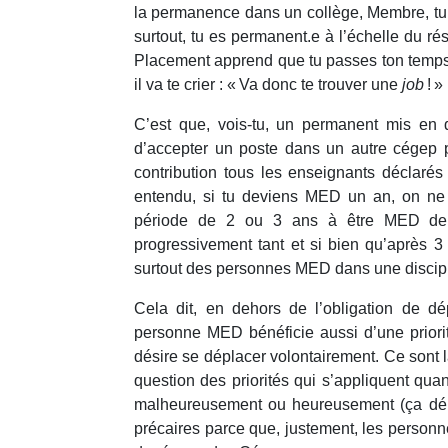
la permanence dans un collège, Membre, tu
surtout, tu es permanent.e à l’échelle du r
Placement apprend que tu passes ton temps 
il va te crier : « Va donc te trouver une
job
! 
C’est que, vois-tu, un permanent mis en di
d’accepter un poste dans un autre cégep p
contribution tous les enseignants déclarés 
entendu, si tu deviens MED un an, on ne
période de 2 ou 3 ans à être MED de f
progressivement tant et si bien qu’après 3 
surtout des personnes MED dans une discipli
Cela dit, en dehors de l’obligation de dé
personne MED bénéficie aussi d’une priorit
désire se déplacer volontairement. Ce sont 
question des priorités qui s’appliquent qua
malheureusement ou heureusement (ça dépen
précaires parce que, justement, les perso