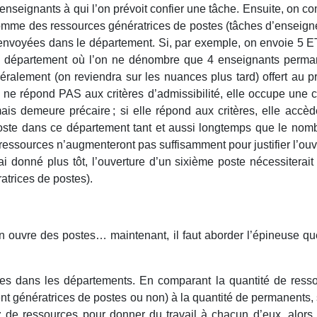
enseignants à qui l’on prévoit confier une tâche. Ensuite, on c
omme des ressources génératrices de postes (tâches d’enseig
 envoyées dans le département. Si, par exemple, on envoie 5 
n département où l’on ne dénombre que 4 enseignants perma
énéralement (on reviendra sur les nuances plus tard) offert au p
re ne répond PAS aux critères d’admissibilité, elle occupe une 
is demeure précaire ; si elle répond aux critères, elle accèd
oste dans ce département tant et aussi longtemps que le nom
ssources n’augmenteront pas suffisamment pour justifier l’ouv
 donné plus tôt, l’ouverture d’un sixième poste nécessiterait
trices de postes).
n ouvre des postes… maintenant, il faut aborder l’épineuse qu
es dans les départements. En comparant la quantité de ress
nt génératrices de postes ou non) à la quantité de permanents, s
ez de ressources pour donner du travail à chacun d’eux, alors