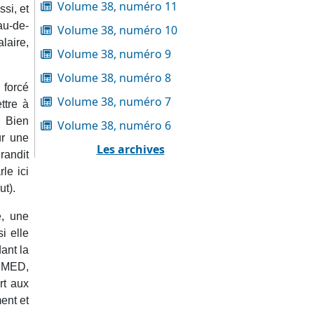
Volume 38, numéro 11
si, et
au-de-
Volume 38, numéro 10
laire,
Volume 38, numéro 9
Volume 38, numéro 8
 forcé
Volume 38, numéro 7
ttre à
. Bien
Volume 38, numéro 6
ur une
Les archives
andit
le ici
ut).
e, une
i elle
ant la
s MED,
rt aux
ent et