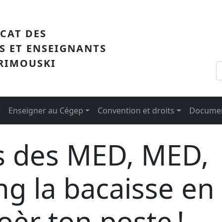
me
ICAT DES
S ET ENSEIGNANTS
 RIMOUSKI
Enseigner au Cégep
Convention et droits
Documen
ps des MED, MED,
g la bacaisse en
oèr ton poste !