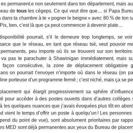
 es permanent.e non seulement dans ton département, mais aus
éseau de
tous
les cégeps. Ce qui veut dire que… si Papa Bure
dans ta chambre à te « pogner le beigne » avec 80 % de ton sa
» Pis, ben, c’est là que ça peut commencer à devenir plate…
sponibilité pourrait, s’il le demeure trop longtemps, se voir
arce que le réseau, en tant que réseau tsé, veut pouvoir me
permanents, peu importe où ils se trouvent sur son territoire
 va pas te parachuter à Shawinigan immédiatement, mais s
açon consécutive, la zone de déplacement obligatoire gr
ans on pourrait t’envoyer n’importe où dans le réseau (on par
ne porteuse d’un programme fermé ; c’est niché, mais ça se pe
placement qui élargit progressivement sa sphère d’influenc
é pour accéder à des postes ouverts dans d’autres collèges s
là les quelques nuances que j’avais évoquées plus tôt en abord
nd vient le temps d’offrir un poste à quelqu’un ! Les personne
d du point de vue), sont absolument prioritaires par rappo
nnes MED sont déjà permanentes aux yeux du Bureau de placem