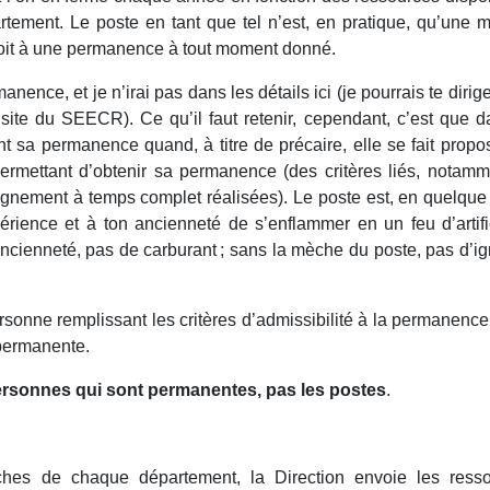
ment. Le poste en tant que tel n’est, en pratique, qu’une 
 droit à une permanence à tout moment donné.
anence, et je n’irai pas dans les détails ici (je pourrais te dirig
 site du SEECR). Ce qu’il faut retenir, cependant, c’est que d
t sa permanence quand, à titre de précaire, elle se fait propo
i permettant d’obtenir sa permanence (des critères liés, notamm
gnement à temps complet réalisées). Le poste est, en quelque 
rience et à ton ancienneté de s’enflammer en un feu d’artif
cienneté, pas de carburant ; sans la mèche du poste, pas d’ign
sonne remplissant les critères d’admissibilité à la permanence,
 permanente.
ersonnes qui sont permanentes, pas les postes
.
ches de chaque département, la Direction envoie les ress