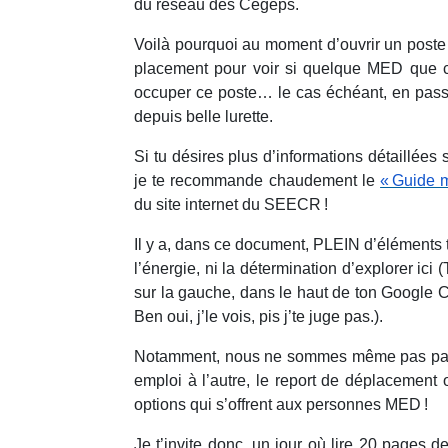
du réseau des Cégeps.
Voilà pourquoi au moment d’ouvrir un poste
placement pour voir si quelque MED que ce
occuper ce poste… le cas échéant, en passa
depuis belle lurette.
Si tu désires plus d’informations détaillée
je te recommande chaudement le
« Guide m
du site internet du SEECR !
Il y a, dans ce document, PLEIN d’éléments t
l’énergie, ni la détermination d’explorer ici
sur la gauche, dans le haut de ton Google C
Ben oui, j’le vois, pis j’te juge pas.).
Notamment, nous ne sommes même pas passés
emploi à l’autre, le report de déplacement
options qui s’offrent aux personnes MED !
Je t’invite donc, un jour où lire 20 pages d