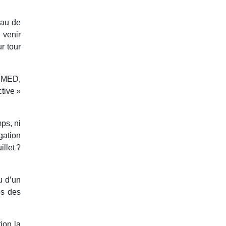
eau de
 venir
r tour
t MED,
tive »
ps, ni
gation
llet ?
u d’un
es des
ion la