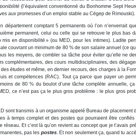
ponibilité
(l’équivalent conventionné du Bonhomme Sept Heur
tu rêves aux promesses d’un emploi stable au Cégep de Rimouski).
 un département comptant 5 permanents où l’on n’enverrait qu
uième permanent, celui ou celle qui se retrouve le plus bas d
 « mis en disponibilité » (ou MED, pour les intimes). Ladite pe
iale couvrant un minimum de 80 % de son salaire annuel (ce qui
r tous les moyens, de combler sa tâche pour éviter qu’elle ne d
s complémentaires, des cours multidisciplinaires, des dégag
on des études et même, en dernier recours, des charges à la For
quis et compétences (RAC). Tout ça parce que payer un per
 moins de 80 % du boulot d’une tâche complète annuelle, ça
 MED, ce n’est pas ça le plus gros problème : le plus gros pro
 sont transmis à un organisme appelé Bureau de placement d
ges à temps complet et des postes qui pourraient être confiés
 le réseau. Et c’est là qu’on revient au concept que je t’avais pr
rmanentes, pas les
postes
. Et non seulement ça, quand tu acc