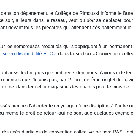
 dans ton département, le Collège de Rimouski informe le Bur
 soit, ailleurs dans le réseau, veut ou
doit
se déplacer pour
nt devant tous les précaires qui attendent
très
patiemment leu
s sur les nombreuses modalités qui s’appliquent à un permanen
ise en disponibilité FEC »
dans la section « Convention collec
out aussi techniques que pertinents dont nous n’avons ni le tem
 (Tu penses que j’le vois pas, han ?, ton troisième onglet de navi
hrome, dans lequel tu magasines tes chalets pour le mois de jui
 proche d’aborder le recyclage d’une discipline à l’autre o
 ou même le droit de retour, qui ne sont que quelques exempl
e résumés d’articles de convention collective ne sera PAS l’opt