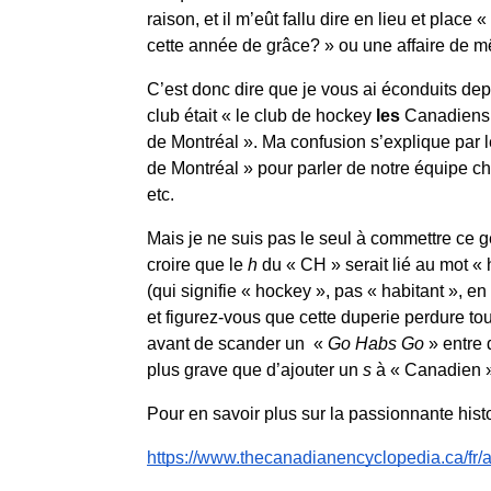
raison, et il m’eût fallu dire en lieu et plac
cette année de grâce? » ou une affaire de 
C’est donc dire que je vous ai éconduits dep
club était « le club de hockey 
les
 Canadiens 
de Montréal ». Ma confusion s’explique par le
de Montréal » pour parler de notre équipe cho
etc.
Mais je ne suis pas le seul à commettre ce g
croire que le 
h 
du « CH » serait lié au mot « 
(qui signifie « hockey », pas « habitant », 
et figurez-vous que cette duperie perdure to
avant de scander un  « 
Go Habs Go
 » entre
plus grave que d’ajouter un 
s
 à « Canadien »
Pour en savoir plus sur la passionnante histo
https://www.thecanadianencyclopedia.ca/fr/a