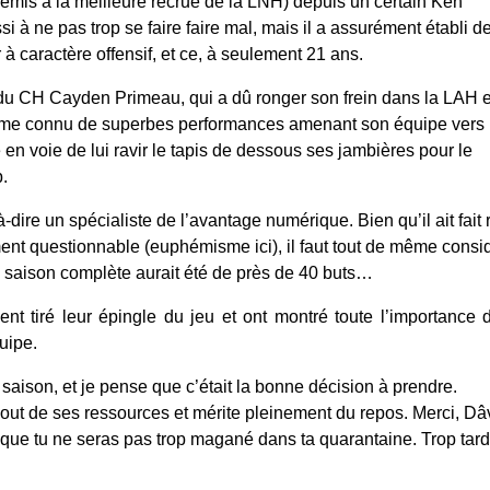
remis à la meilleure recrue de la LNH) depuis un certain Ken 
à ne pas trop se faire faire mal, mais il a assurément établi de
 caractère offensif, et ce, à seulement 21 ans. 
 du CH Cayden Primeau, qui a dû ronger son frein dans la LAH e
 même connu de superbes performances amenant son équipe vers l
n voie de lui ravir le tapis de dessous ses jambières pour le 
.
-à-dire un spécialiste de l’avantage numérique. Bien qu’il ait fait 
t questionnable (euphémisme ici), il faut tout de même consid
e saison complète aurait été de près de 40 buts…
t tiré leur épingle du jeu et ont montré toute l’importance d’
uipe.
saison, et je pense que c’était la bonne décision à prendre. 
 bout de ses ressources et mérite pleinement du repos. Merci, Dâv
que tu ne seras pas trop magané dans ta quarantaine. Trop tard