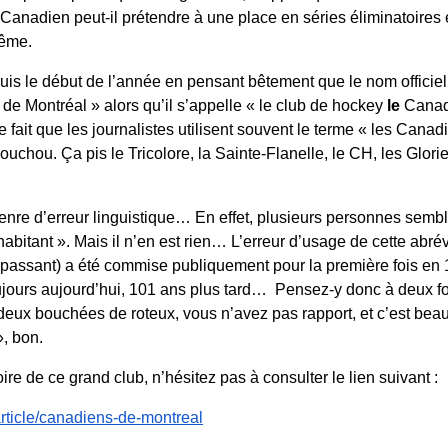
e « Canadien peut-il prétendre à une place en séries éliminatoires 
même.
uis le début de l’année en pensant bêtement que le nom officiel 
de Montréal » alors qu’il s’appelle « le club de hockey 
le
 Canad
 fait que les journalistes utilisent souvent le terme « les Canadi
uchou. Ça pis le Tricolore, la Sainte-Flanelle, le CH, les Glorie
enre d’erreur linguistique… En effet, plusieurs personnes sembl
habitant ». Mais il n’en est rien… L’erreur d’usage de cette abrév
en passant) a été commise publiquement pour la première fois en 
ujours aujourd’hui, 101 ans plus tard…  Pensez-y donc à deux foi
 deux bouchées de roteux, vous n’avez pas rapport, et c’est bea
, bon. 
ire de ce grand club, n’hésitez pas à consulter le lien suivant :
rticle/canadiens-de-montreal