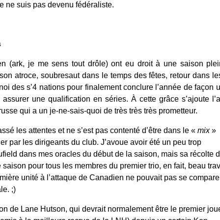
je ne suis pas devenu fédéraliste.
s
n (ark, je me sens tout drôle) ont eu droit à une saison plei
on atroce, soubresaut dans le temps des fêtes, retour dans le
urnoi des s’4 nations pour finalement conclure l’année de façon u
assurer une qualification en séries. À cette grâce s’ajoute l’ar
usse qui a un je-ne-sais-quoi de très très très prometteur.
sé les attentes et ne s’est pas contenté d’être dans le « 
mix
 » 
par les dirigeants du club. J’avoue avoir été un peu trop 
field dans mes oracles du début de la saison, mais sa récolte d
aison pour tous les membres du premier trio, en fait, beau trava
remière unité à l’attaque de Canadien ne pouvait pas se comparer
le. ;)
 de Lane Hutson, qui devrait normalement être le premier joue