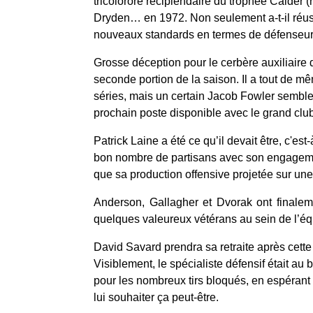
tricolorore récipiendaire du trophée Calder (
Dryden… en 1972. Non seulement a-t-il réussi 
nouveaux standards en termes de défenseur à
Grosse déception pour le cerbère auxiliaire
seconde portion de la saison. Il a tout de
séries, mais un certain Jacob Fowler semble e
prochain poste disponible avec le grand club
Patrick Laine a été ce qu’il devait être, c'est
bon nombre de partisans avec son engagemen
que sa production offensive projetée sur un
Anderson, Gallagher et Dvorak ont finalemen
quelques valeureux vétérans au sein de l’éq
David Savard prendra sa retraite après cette 
Visiblement, le spécialiste défensif était au
pour les nombreux tirs bloqués, en espérant 
lui souhaiter ça peut-être.