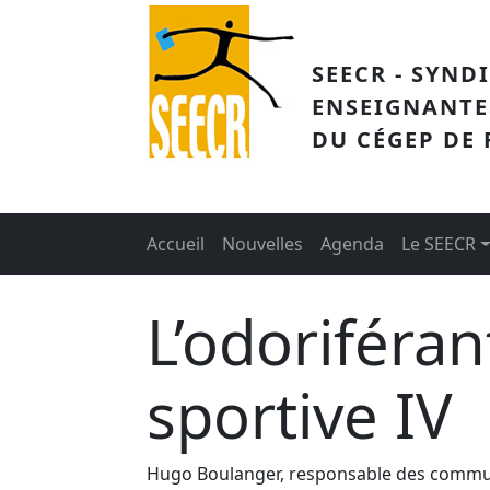
Aller au contenu principal
SEECR - SYND
ENSEIGNANTE
DU CÉGEP DE
Main menu
Accueil
Nouvelles
Agenda
Le SEECR
L’odoriféran
sportive IV
Hugo Boulanger, responsable des communic