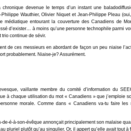
la chronique devenue le temps d’un instant une baladodiffus
an-Philippe Wauthier, Olivier Niquet et Jean-Philippe Pleau (oui,
lie médiatique entourant la couverture des Canadiens de Mont
cessé d’exister… à moins qu’une personne technophile parmi vo
trio continue de sévir.
ment de ces messieurs en abordant de façon un peu niaise l’actu
  Fort probablement. Niaise-je? Assurément.
Levesque, vaillante membre du comité d’information du SEE
ue à chaque utilisation du mot « Canadiens » que j’emploie so
rsonne morale. Comme dans « Canadiens va-tu faire les s
e-é-à-son-évêque annonçait principalement son malaise quan
pluriel plutôt qu’au singulier. Or, il appert qu’elle avait tout à fa