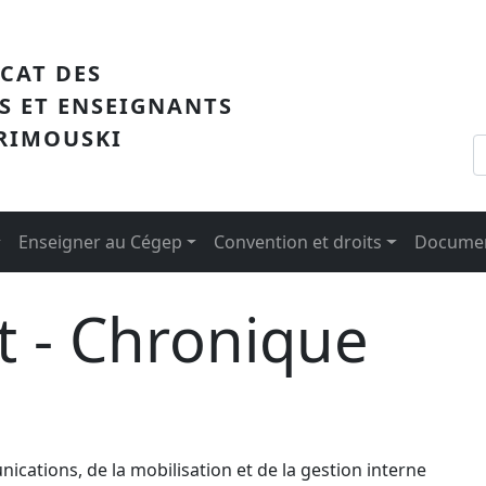
me
ICAT DES
S ET ENSEIGNANTS
 RIMOUSKI
Enseigner au Cégep
Convention et droits
Documen
t - Chronique
ations, de la mobilisation et de la gestion interne