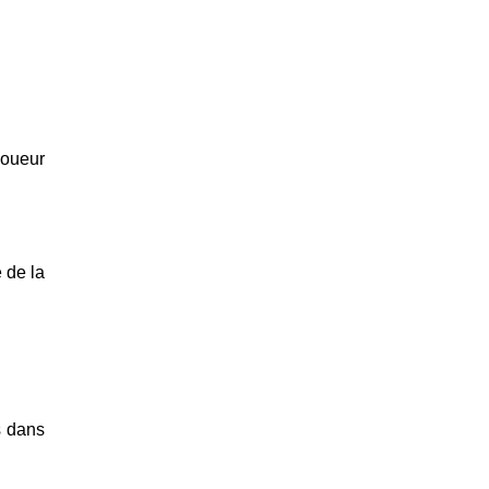
oueur 
Que de questions! Et j’ai bien hâte d’y répondre à l’automne prochain dans la première publication annuelle de la 
 dans 