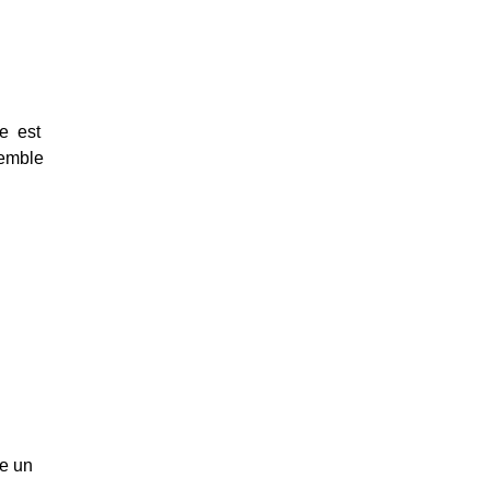
 est 
emble 
e un 