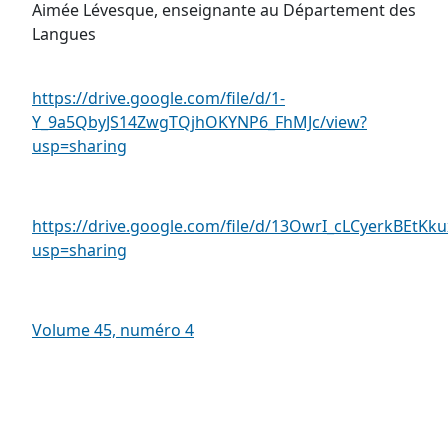
Aimée Lévesque, enseignante au Département des
Langues
https://drive.google.com/file/d/1-
Y_9a5QbyJS14ZwgTQjhOKYNP6_FhMJc/view?
usp=sharing
https://drive.google.com/file/d/13OwrI_cLCyerkBEtK
usp=sharing
Volume 45, numéro 4