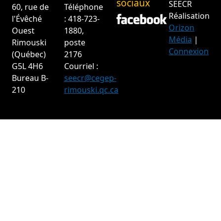
sociaux
SEECR
60, rue de
Téléphone
Réalisation
l'Évêché
: 418-723-
Orizon
Ouest
1880,
Média
|
Rimouski
poste
Connexion
(Québec)
2176
G5L 4H6
Courriel :
Bureau B-
seecr@cegep-
210
rimouski.qc.ca