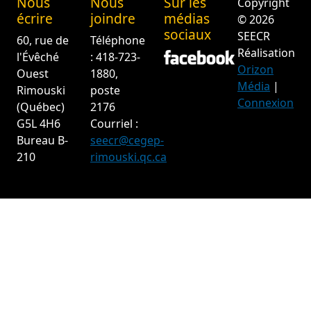
Nous
Nous
Sur les
Copyright
écrire
joindre
médias
© 2026
sociaux
SEECR
60, rue de
Téléphone
Réalisation
l'Évêché
: 418-723-
Orizon
Ouest
1880,
Média
|
Rimouski
poste
Connexion
(Québec)
2176
G5L 4H6
Courriel :
Bureau B-
seecr@cegep-
210
rimouski.qc.ca