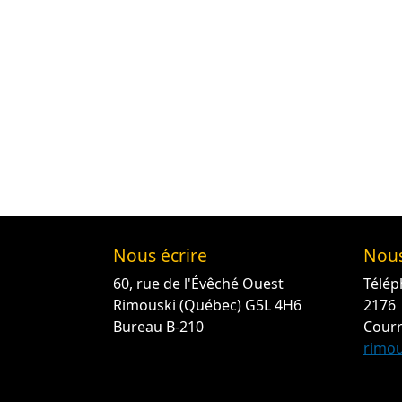
Nous écrire
Nous
60, rue de l'Évêché Ouest
Télép
Rimouski (Québec) G5L 4H6
2176
Bureau B-210
Courr
rimou