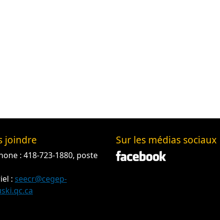
 joindre
Sur les médias sociaux
hone : 418-723-1880, poste
iel :
seecr@cegep-
ski.qc.ca