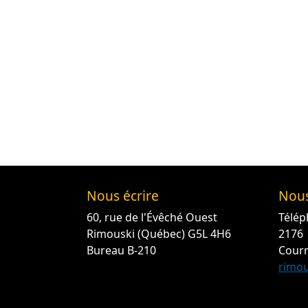
Nous écrire
Nous
60, rue de l'Évêché Ouest
Télép
Rimouski (Québec) G5L 4H6
2176
Bureau B-210
Courr
rimou