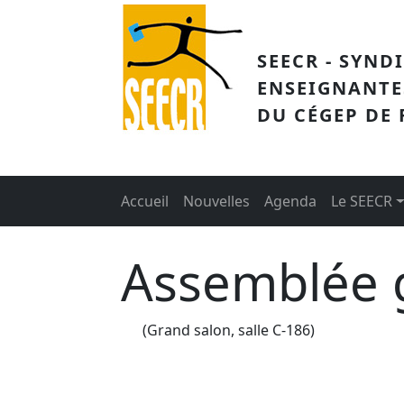
Aller au contenu principal
SEECR - SYND
ENSEIGNANTE
DU CÉGEP DE
Main menu
Accueil
Nouvelles
Agenda
Le SEECR
Assemblée 
(Grand salon, salle C-186)