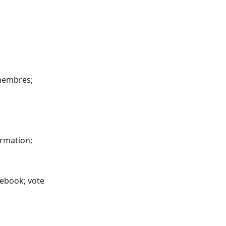
 membres;
ormation;
cebook; vote