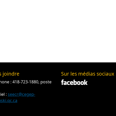
 joindre
Sur les médias sociaux
hone : 418-723-1880, poste
iel :
seecr@cegep-
ski.qc.ca