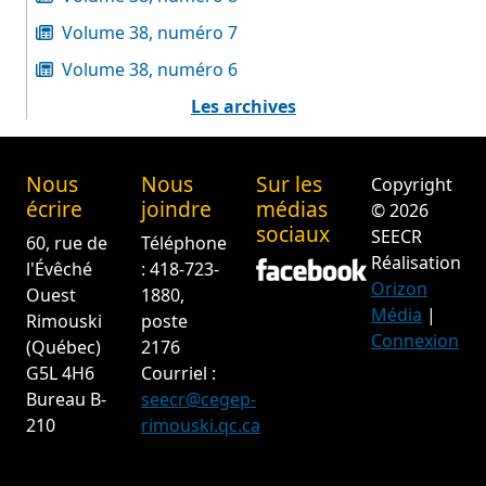
Volume 38, numéro 7
Volume 38, numéro 6
Les archives
Nous
Nous
Sur les
Copyright
écrire
joindre
médias
© 2026
sociaux
SEECR
60, rue de
Téléphone
Réalisation
l'Évêché
: 418-723-
Orizon
Ouest
1880,
Média
|
Rimouski
poste
Connexion
(Québec)
2176
G5L 4H6
Courriel :
Bureau B-
seecr@cegep-
210
rimouski.qc.ca