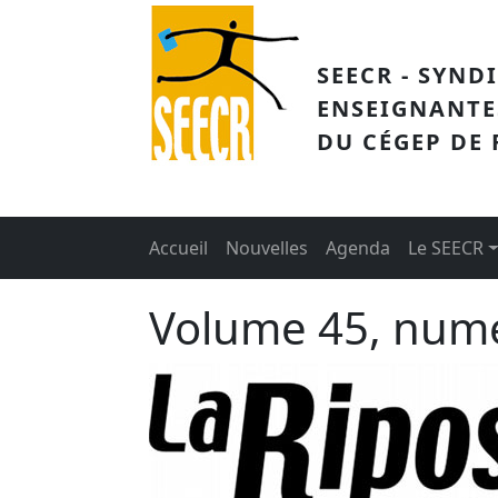
Aller au contenu principal
SEECR - SYND
ENSEIGNANTE
DU CÉGEP DE
Main menu
Accueil
Nouvelles
Agenda
Le SEECR
Volume 45, num